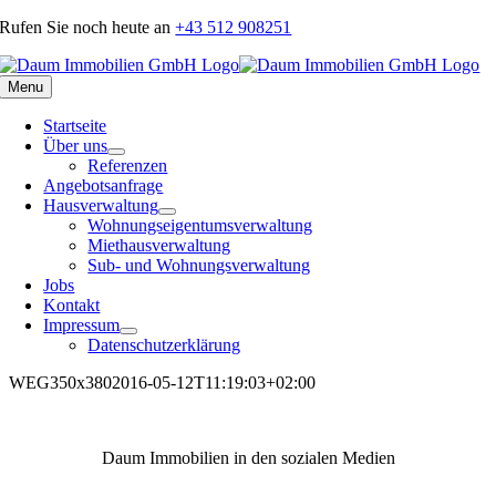
Skip
Rufen Sie noch heute an
+43 512 908251
to
content
Menu
Startseite
Über uns
Referenzen
Angebotsanfrage
Hausverwaltung
Wohnungseigentumsverwaltung
Miethausverwaltung
Sub- und Wohnungsverwaltung
Jobs
Kontakt
Impressum
Datenschutzerklärung
WEG350x380
2016-05-12T11:19:03+02:00
Daum Immobilien in den sozialen Medien