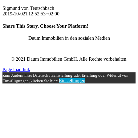
Sigmund von Teutschbach
2019-10-02T12:52:53+02:00
Share This Story, Choose Your Platform!
Facebook
X
Reddit
LinkedIn
Tumblr
Pinterest
Vk
E-
Daum Immobilien in den sozialen Medien
Mail
© 2021 Daum Immobilien GmbH. Alle Rechte vorbehalten.
Page load link
Zum Ändern Ihrer Datenschutzeinstellung, z.B. Erteilung oder Widerruf von
Einstellungen
Einwilligungen, klicken Sie hier:
Nach
oben